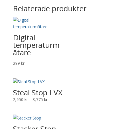
Relaterade produkter
Digital
temperaturm
ätare
299
kr
Steal Stop LVX
Prisintervall:
2,950
kr
–
3,775
kr
2,950 kr
till
3,775 kr
Stacker Stop